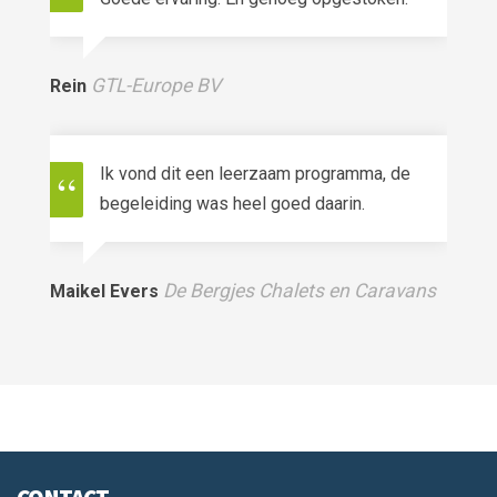
GTL-Europe BV
Rein
Jurge
Ik vond dit een leerzaam programma, de
begeleiding was heel goed daarin.
De Bergjes Chalets en Caravans
Maikel Evers
Quint
Steig