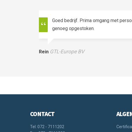
Goed bedrijf. Prima omgang met person
genoeg opgestoken.
GTL-Europe BV
Rein
CONTACT
ALGE
Tel: 072 - 7111202
Certifica