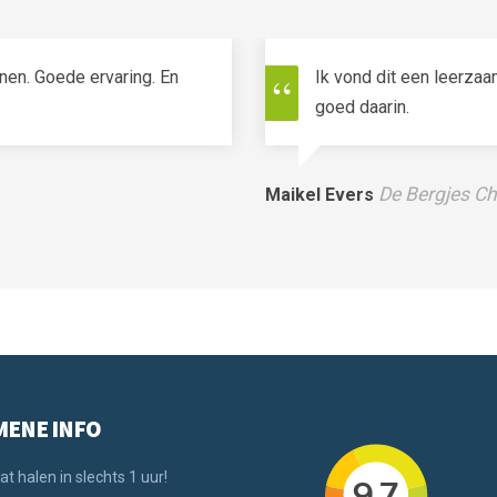
en. Goede ervaring. En
Ik vond dit een leerza
goed daarin.
De Bergjes Ch
Maikel Evers
MENE INFO
at halen in slechts 1 uur!