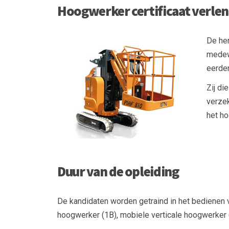
Hoogwerker certificaat verleng
De he
medew
eerder
Zij di
verze
het ho
Duur van de opleiding
De kandidaten worden getraind in het bedienen
hoogwerker (1B), mobiele verticale hoogwerker