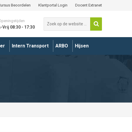
Cursus Beoordelen
Klantportal Login
Docent Extranet
Search
Openingstijden
-Vrij 08:30 - 17:30
for:
er
Intern Transport
ARBO
Hijsen