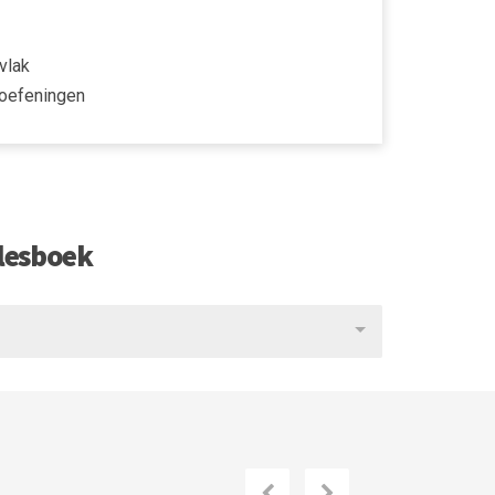
vlak
 oefeningen
lesboek
Volgende
Vorige