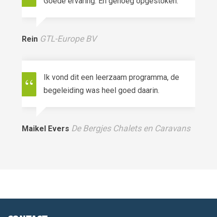
token.
sommige dingen bewust wordt
Itec BV
Jurgen Peters
ma, de
Dit is mij zeer goed bevalen. eigenlijk
geen op of aanmerkingen!
Caravans
Quint van Straalen
Steigerbouw Van der Panne BV