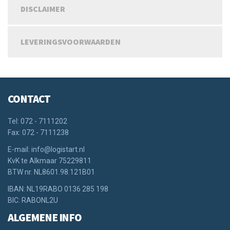
DISCLAIMER
LEVERINGSVOORWAARDEN
CONTACT
Tel: 072 - 7111202
Fax: 072 - 7111238
E-mail: info@logistart.nl
KvK te Alkmaar 75229811
BTW nr. NL8601.98.121B01
IBAN: NL19RABO 0136 285 198
BIC: RABONL2U
ALGEMENE INFO