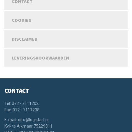
CONTACT
COOKIES
DISCLAIMER
LEVERINGSVOORWAARDEN
CONTACT
Tel: 072 - 7111202
Fax: 072 - 7111238
E-mail: info@logistart.nl
KvK te Alkmaar 75229811