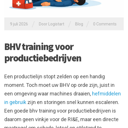
/
/
/
9 juli 2026
Door
Logistart
Blog
0 Comments
BHV training voor
productiebedrijven
Een productielijn stopt zelden op een handig
moment. Toch moet uw BHV op orde zijn, juist in
een omgeving waar machines draaien,
hefmiddelen
in gebruik
zijn en storingen snel kunnen escaleren.
Een goede bhv training voor productiebedrijven is
daarom geen vinkje voor de RI&E, maar een directe
maatregel om schade, letsel en stilstand te