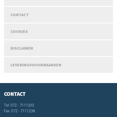
CONTACT
COOKIES
DISCLAIMER
LEVERINGSVOORWAARDEN
CONTACT
Tel: 072 - 7111202
Fax: 072 - 7111238