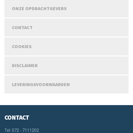
ONZE OPDRACHTGEVERS
CONTACT
COOKIES
DISCLAIMER
LEVERINGSVOORWAARDEN
CONTACT
Tel: 072 - 7111202